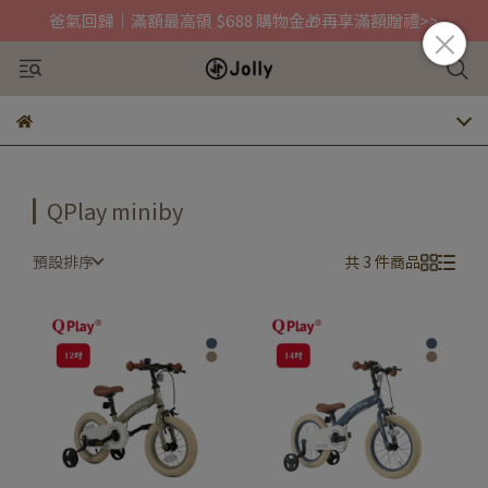
爸氣回歸｜滿額最高領 $688 購物金🎁再享滿額贈禮>>
QPlay miniby
預設排序
共 3 件商品