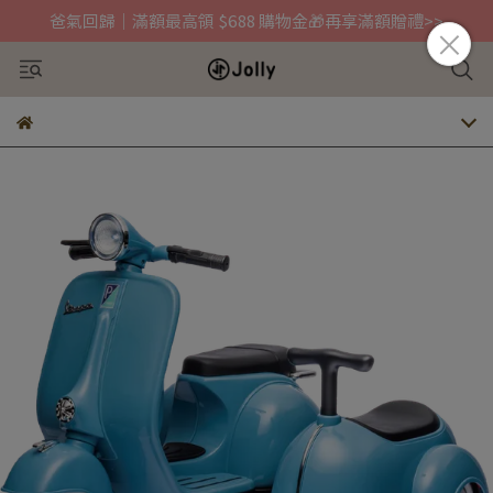
爸氣回歸｜滿額最高領 $688 購物金🎁再享滿額贈禮>>