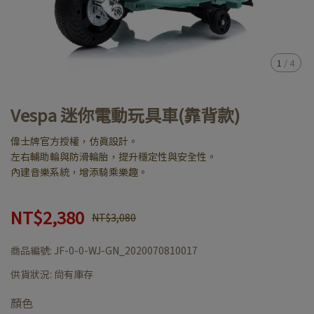
1
/
4
Vespa 迷你電動玩具車(靠背款)
偉士牌官方授權，仿真設計。
左右輔助輪與防滑輪胎，提升穩定性與安全性。
內建音樂系統，增添騎乘樂趣。
NT$2,380
NT$3,080
商品編號:
JF-0-0-WJ-GN_2020070810017
供貨狀況:
尚有庫存
顏色