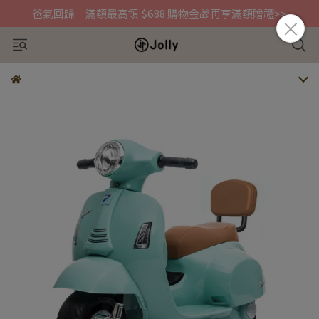
爸氣回歸｜滿額最高領 $688 購物金🎁再享滿額贈禮>>