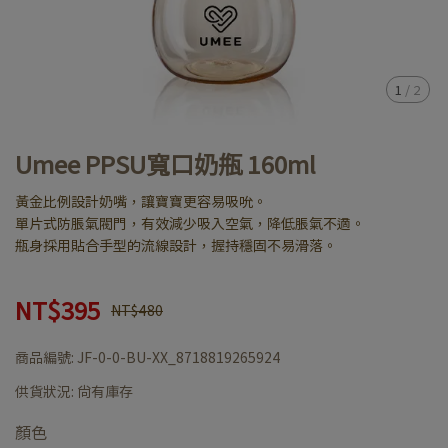
1
/
2
Umee PPSU寬口奶瓶 160ml
黃金比例設計奶嘴，讓寶寶更容易吸吮。
單片式防脹氣閥門，有效減少吸入空氣，降低脹氣不適。
瓶身採用貼合手型的流線設計，握持穩固不易滑落。
NT$395
NT$480
商品編號:
JF-0-0-BU-XX_8718819265924
供貨狀況:
尚有庫存
顏色