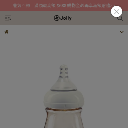
爸氣回歸｜滿額最高領 $688 購物金🎁再享滿額贈禮>>