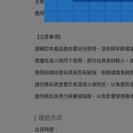
主要材質 :聚丙烯(PP)、樹脂(ABS)、聚苯乙烯(P
適用年齡 3歲以上
【注意事項】
請確認本產品適合嬰幼兒使用，並依照年齡建
建議在成人陪同下使用，部分玩具食材較小，
使用前請檢查玩具是否有破損、裂痕或魔鬼氈
請勿將玩具放置於高溫或火源附近，以免變形
請勿將玩具用力摔擲或踩踏，以免影響使用壽
運送方式
出貨時間：