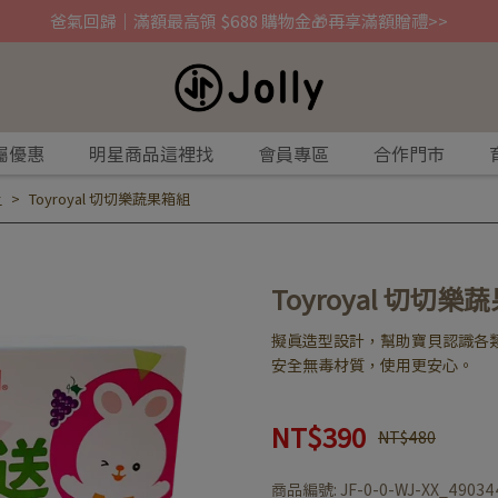
爸氣回歸｜滿額最高領 $688 購物金🎁再享滿額贈禮>>
屬優惠
明星商品這裡找
會員專區
合作門市
上
Toyroyal 切切樂蔬果箱組
Toyroyal 切切樂
擬真造型設計，幫助寶貝認識各
安全無毒材質，使用更安心。
NT$390
NT$480
商品編號:
JF-0-0-WJ-XX_49034