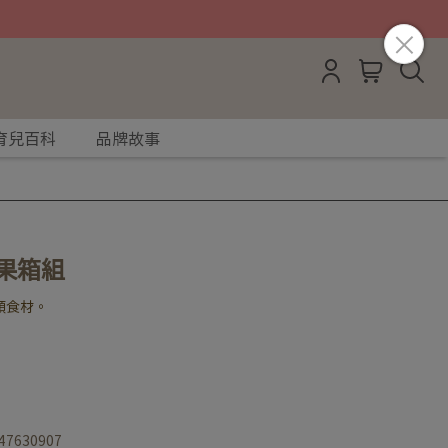
育兒百科
品牌故事
蔬果箱組
類食材。
47630907