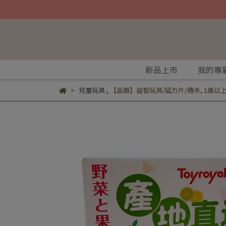
新品上市
我的專
兒童玩具
,
【品類】益智玩具/磁力片/積木
,
1歲以