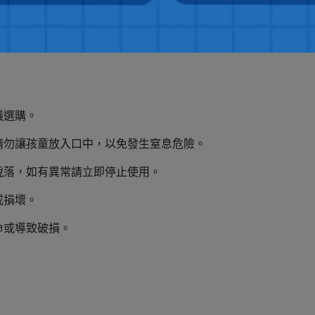
S)、聚乙烯(PE)
議選購。
請勿讓孩童放入口中，以免發生窒息危險。
脫落，如有異常請立即停止使用。
或損壞。
命或導致破損。