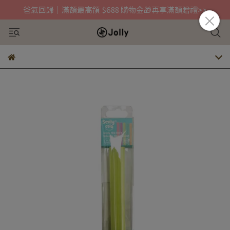
爸氣回歸｜滿額最高領 $688 購物金🎁再享滿額贈禮>>