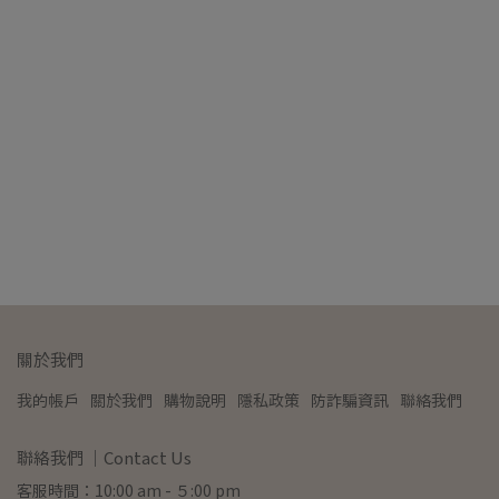
Di
NT
關於我們
我的帳戶
關於我們
購物說明
隱私政策
防詐騙資訊
聯絡我們
聯絡我們 ｜Contact Us
客服時間：10:00 am - ５:00 pm