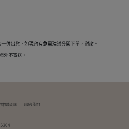
後一併出貨，如現貨有急需建議分開下單，謝謝。
，國外不寄送。
防詐騙資訊
聯絡我們
5364