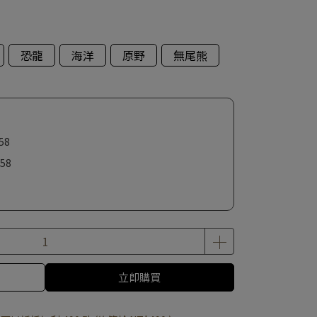
恐龍
海洋
原野
無尾熊
58
58
立即購買