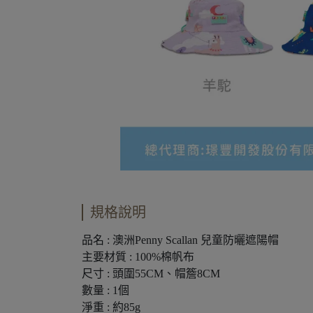
規格說明
品名 : 澳洲Penny Scallan 兒童防曬遮陽帽
主要材質 : 100%棉帆布
尺寸 : 頭圍55CM、帽簷8CM
數量 : 1個
淨重 : 約85g