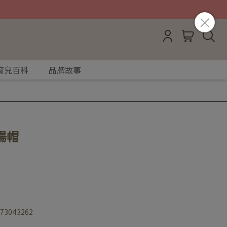
育兒百科
品牌故事
陽帽
973043262