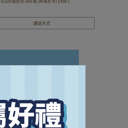
 」可以折抵紅利
490
點 (約等於
NT$490
)
運送方式