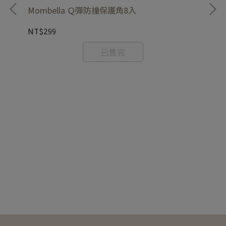
Ap
Mombella Ｑ彈防撞保護角8入
NT
NT$299
已售完