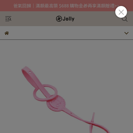
爸氣回歸｜滿額最高領 $688 購物金🎁再享滿額贈禮>>