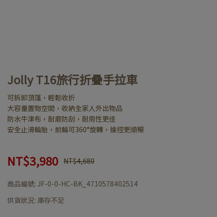
Jolly T16旅行折疊手拉車
可拆卸頂篷，輕鬆收折
大容量置物空間，收納全家人外出物品
防水牛津布，耐磨防刮，耐用性更佳
安全止滑輪胎，前輪可360°旋轉，操控更順暢
NT$3,980
NT$4,680
商品編號:
JF-0-0-HC-BK_4710578402514
供貨狀況:
庫存不足