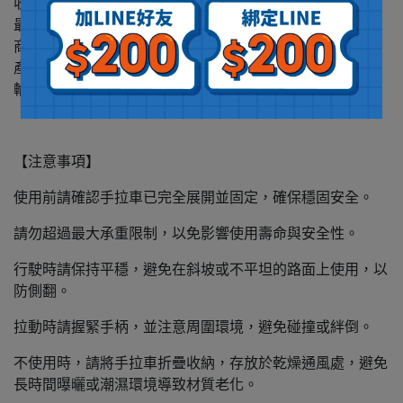
收合尺寸 : 約36X24X80CM
最大承重 : 80公斤
商品淨重 : 約11.2公斤
產品容量 : 約150L
輪胎大小 : 直徑約18CM、寬約4CM
【注意事項】
使用前請確認手拉車已完全展開並固定，確保穩固安全。
請勿超過最大承重限制，以免影響使用壽命與安全性。
行駛時請保持平穩，避免在斜坡或不平坦的路面上使用，以
防側翻。
拉動時請握緊手柄，並注意周圍環境，避免碰撞或絆倒。
不使用時，請將手拉車折疊收納，存放於乾燥通風處，避免
長時間曝曬或潮濕環境導致材質老化。