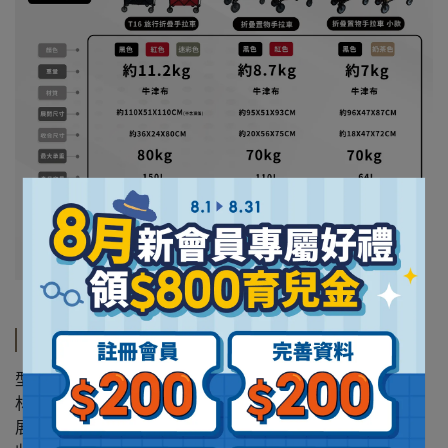
規格說明
型號 : JL-T16
材質 : 牛津布、鋁合金、高碳鋼
展開尺寸 : 約110X51X110CM(不含頂篷)