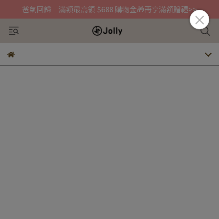
爸氣回歸｜滿額最高領 $688 購物金🎁再享滿額贈禮>>