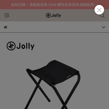
爸氣回歸｜滿額最高領 $688 購物金🎁再享滿額贈禮>>