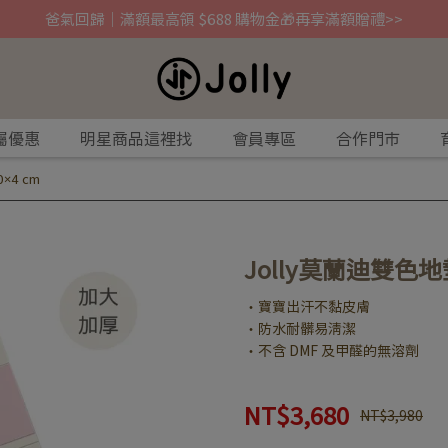
爸氣回歸｜滿額最高領 $688 購物金🎁再享滿額贈禮>>
屬優惠
明星商品這裡找
會員專區
合作門市
×4 cm
Jolly莫蘭迪雙色地墊
・寶寶出汗不黏皮膚
・防水耐髒易清潔
・不含 DMF 及甲醛的無溶劑
NT$3,680
NT$3,980