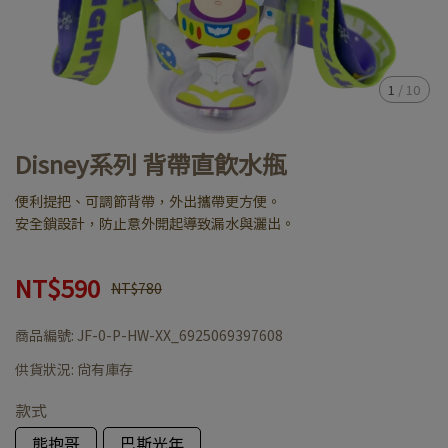
1
/
10
Disney系列 背帶直飲水瓶
便利提把、可調節背帶，外出攜帶更方便。
安全鎖設計，防止意外開起導致漏水與灑出。
NT$590
NT$780
商品編號:
JF-0-P-HW-XX_6925069397608
供貨狀況:
尚有庫存
款式
熊抱哥
巴斯光年