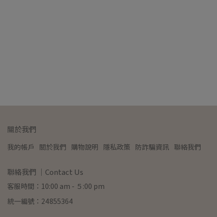
Di
NT
關於我們
我的帳戶
關於我們
購物說明
隱私政策
防詐騙資訊
聯絡我們
聯絡我們 ｜Contact Us
客服時間：10:00 am - ５:00 pm
統一編號：24855364