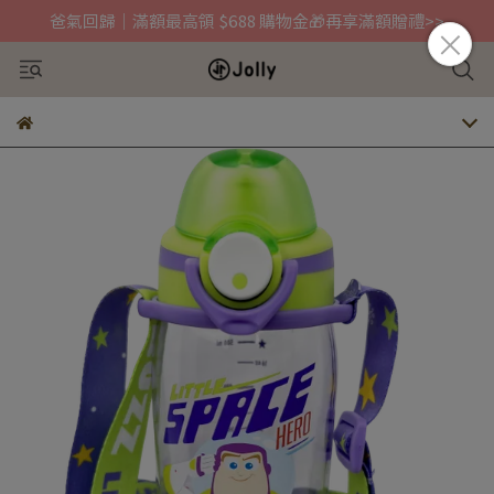
爸氣回歸｜滿額最高領 $688 購物金🎁再享滿額贈禮>>