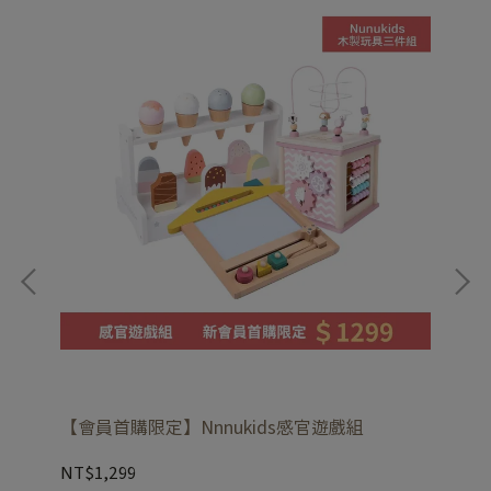
【會員首購限定】Nnnukids感官遊戲組
【
NT$1,299
NT