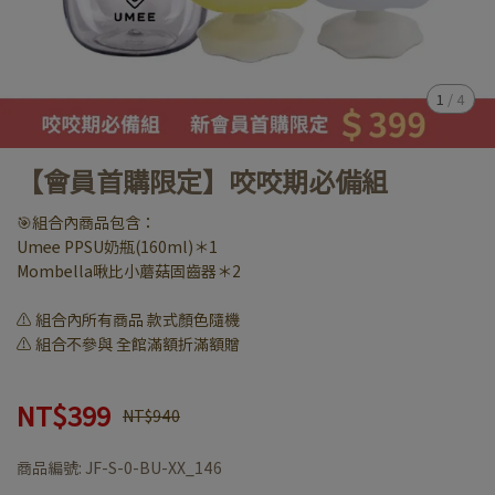
1
/
4
【會員首購限定】咬咬期必備組
🎯組合內商品包含：
Umee PPSU奶瓶(160ml)＊1
Mombella啾比小蘑菇固齒器＊2
⚠️ 組合內所有商品 款式顏色隨機
⚠️ 組合不參與 全館滿額折滿額贈
NT$399
NT$940
商品編號:
JF-S-0-BU-XX_146