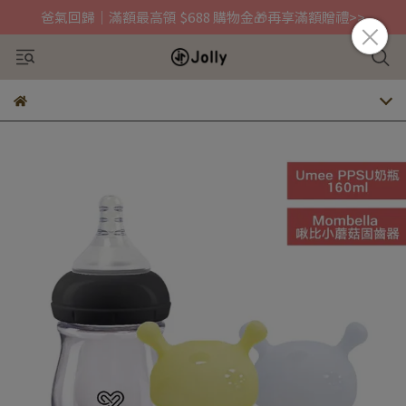
爸氣回歸｜滿額最高領 $688 購物金🎁再享滿額贈禮>>