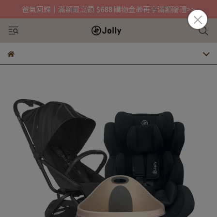
爸氣回歸｜滿額最高領 $688 購物金🎁再享滿額贈禮>>