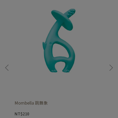
Mombella 跳舞象
Eas
NT$210
NT