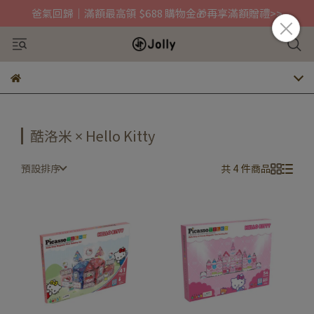
爸氣回歸｜滿額最高領 $688 購物金🎁再享滿額贈禮>>
酷洛米 × Hello Kitty
預設排序
共 4 件商品